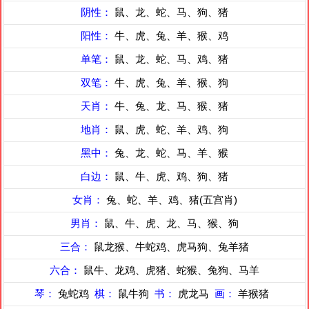
阴性：
鼠、龙、蛇、马、狗、猪
阳性：
牛、虎、兔、羊、猴、鸡
单笔：
鼠、龙、蛇、马、鸡、猪
双笔：
牛、虎、兔、羊、猴、狗
天肖：
牛、兔、龙、马、猴、猪
地肖：
鼠、虎、蛇、羊、鸡、狗
黑中：
兔、龙、蛇、马、羊、猴
白边：
鼠、牛、虎、鸡、狗、猪
女肖：
兔、蛇、羊、鸡、猪(五宫肖)
男肖：
鼠、牛、虎、龙、马、猴、狗
三合：
鼠龙猴、牛蛇鸡、虎马狗、兔羊猪
六合：
鼠牛、龙鸡、虎猪、蛇猴、兔狗、马羊
琴：
兔蛇鸡
棋：
鼠牛狗
书：
虎龙马
画：
羊猴猪