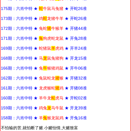
175期：六肖中特 ★
蛇
牛鼠马兔猪
★ 开蛇26准
173期：六肖中特 ★
鸡
蛇
龙猪牛羊
★ 开蛇26准
172期：六肖中特 ★
兔蛇
猪
牛猴羊
★ 开猪44准
171期：六肖中特 ★
兔
狗虎蛇龙鼠
★ 开兔28准
169期：六肖中特 ★
蛇猪鼠
羊
虎鸡
★ 开羊24准
168期：六肖中特 ★
马
龙
鼠兔猪狗
★ 开龙15准
166期：六肖中特 ★
兔
牛
猴猪鸡鼠
★ 开牛06准
162期：六肖中特 ★
兔鼠蛇龙
猪
猴
★ 开猪32准
161期：六肖中特 ★
龙虎猴蛇
猪
鸡
★ 开猪08准
160期：六肖中特 ★
羊牛龙
蛇
虎马
★ 开蛇02准
159期：六肖中特 ★
鸡兔
龙
马牛鼠
★ 开龙39准
158期：六肖中特 ★
羊
兔
猴龙鼠鸡
★ 开兔16准
不怕输的苦,就怕断了赌.小赌怡情,大赌致富