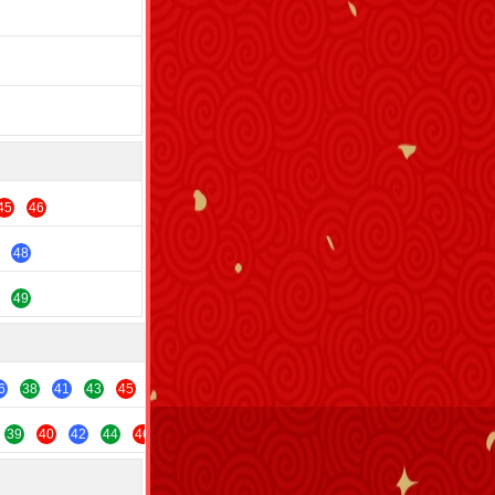
45
46
48
49
6
38
41
43
45
47
49
39
40
42
44
46
48