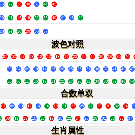
15
22
23
30
31
44
45
10
11
18
19
32
33
40
41
48
49
20
21
28
29
36
37
波色对照
01
02
07
08
12
13
18
19
23
24
29
30
34
35
40
03
04
09
10
14
15
20
25
26
31
36
37
41
42
47
05
06
11
16
17
21
22
27
28
32
33
38
39
43
44
合数单双
07
09
10
12
14
16
18
21
23
25
27
29
30
32
34
3
6
08
11
13
15
17
19
20
22
24
26
28
31
33
35
37
生肖属性