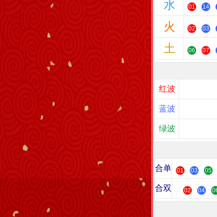
水
01
14
火
02
03
土
06
07
红波
蓝波
绿波
合单
01
03
05
合双
02
04
0