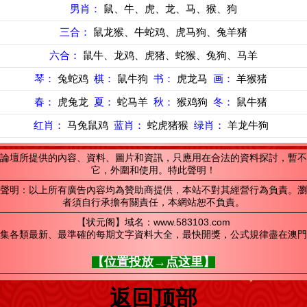
男肖：
鼠、牛、虎、龙、马、猴、狗
三合：
鼠龙猴、牛蛇鸡、虎马狗、兔羊猪
六合：
鼠牛、龙鸡、虎猪、蛇猴、兔狗、马羊
琴：
兔蛇鸡
棋：
鼠牛狗
书：
虎龙马
画：
羊猴猪
春：
虎兔龙
夏：
蛇马羊
秋：
猴鸡狗
冬：
鼠牛猪
红肖：
马兔鼠鸡
蓝肖：
蛇虎猪猴
绿肖：
羊龙牛狗
論壇所提供的內容、資料、圖片和資訊，只應用在合法的資料探討，暫不
它，外圍和使用。特此聲明！
聲明：以上所有廣告內容均為贊助商提供，本站不對其經營行為負責。瀏
者須自行承擔有關責任，本網站恕不負責。
【状元阁】域名：www.583103.com
集各類最新、最準確的每期文字資料大全，最快開獎，公式規律盡在澳門
【位置投放→点这里】
返回顶部