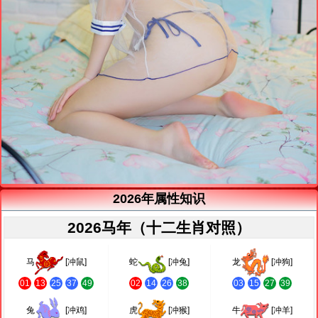
2026年属性知识
2026马年（十二生肖对照）
马
[冲鼠]
蛇
[冲兔]
龙
[冲狗]
01
13
25
37
49
02
14
26
38
03
15
27
39
兔
[冲鸡]
虎
[冲猴]
牛
[冲羊]