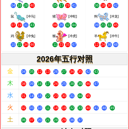
04
16
28
40
05
17
29
41
06
18
30
42
鼠
[冲马]
猪
[冲蛇]
狗
[冲龙]
07
19
31
43
08
20
32
44
09
21
33
45
鸡
[冲兔]
猴
[冲虎]
羊
[冲牛]
10
22
34
46
11
23
35
47
12
24
36
48
2026年五行对照
金
04
05
12
13
26
27
34
35
42
43
木
08
09
16
17
24
25
38
39
46
47
水
01
14
15
22
23
30
31
44
45
火
02
03
10
11
18
19
32
33
40
41
48
49
土
06
07
20
21
28
29
36
37