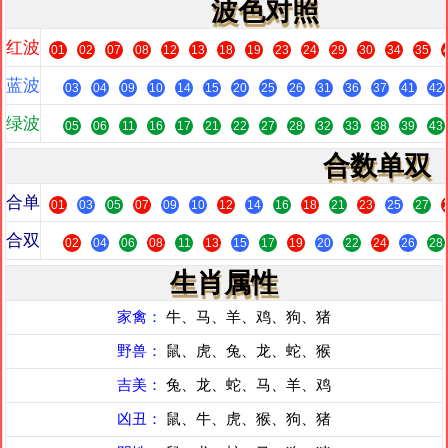
波色对照
红波
01
02
07
08
12
13
18
19
23
24
29
30
34
35
蓝波
03
04
09
10
14
15
20
25
26
31
36
37
41
42
绿波
05
06
11
16
17
21
22
27
28
32
33
38
39
43
合数单双
合单
01
03
05
07
09
10
12
14
16
18
21
23
25
27
合双
02
04
06
08
11
13
15
17
19
20
22
24
26
28
生肖属性
家禽：
牛、马、羊、鸡、狗、猪
野兽：
鼠、虎、兔、龙、蛇、猴
吉美：
兔、龙、蛇、马、羊、鸡
凶丑：
鼠、牛、虎、猴、狗、猪