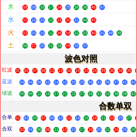
木
08
09
16
17
24
25
38
39
46
47
水
01
14
15
22
23
30
31
44
45
火
02
03
10
11
18
19
32
33
40
41
48
49
土
06
07
20
21
28
29
36
37
波色对照
红波
01
02
07
08
12
13
18
19
23
24
29
30
34
35
蓝波
03
04
09
10
14
15
20
25
26
31
36
37
41
42
绿波
05
06
11
16
17
21
22
27
28
32
33
38
39
43
合数单双
合单
01
03
05
07
09
10
12
14
16
18
21
23
25
27
合双
02
04
06
08
11
13
15
17
19
20
22
24
26
28