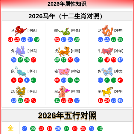
2026年属性知识
2026马年（十二生肖对照）
马
[冲鼠]
蛇
[冲兔]
龙
[冲狗]
01
13
25
37
49
02
14
26
38
03
15
27
39
兔
[冲鸡]
虎
[冲猴]
牛
[冲羊]
04
16
28
40
05
17
29
41
06
18
30
42
鼠
[冲马]
猪
[冲蛇]
狗
[冲龙]
07
19
31
43
08
20
32
44
09
21
33
45
鸡
[冲兔]
猴
[冲虎]
羊
[冲牛]
10
22
34
46
11
23
35
47
12
24
36
48
2026年五行对照
金
04
05
12
13
26
27
34
35
42
43