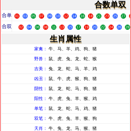
合数单双
合单
01
03
05
07
09
10
12
14
16
18
21
23
25
27
合双
02
04
06
08
11
13
15
17
19
20
22
24
26
28
生肖属性
家禽：
牛、马、羊、鸡、狗、猪
野兽：
鼠、虎、兔、龙、蛇、猴
吉美：
兔、龙、蛇、马、羊、鸡
凶丑：
鼠、牛、虎、猴、狗、猪
阴性：
鼠、龙、蛇、马、狗、猪
阳性：
牛、虎、兔、羊、猴、鸡
单笔：
鼠、龙、蛇、马、鸡、猪
双笔：
牛、虎、兔、羊、猴、狗
天肖：
牛、兔、龙、马、猴、猪