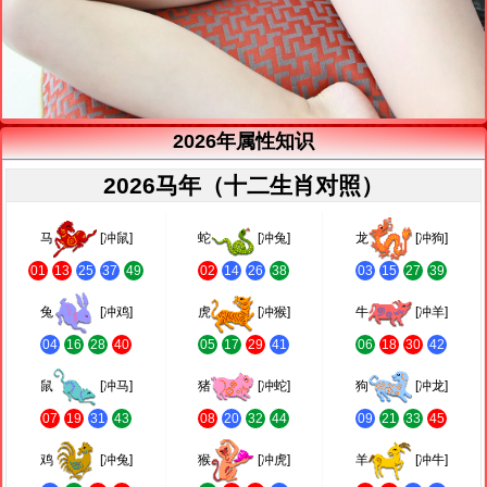
2026年属性知识
2026马年（十二生肖对照）
马
[冲鼠]
蛇
[冲兔]
龙
[冲狗]
01
13
25
37
49
02
14
26
38
03
15
27
39
兔
[冲鸡]
虎
[冲猴]
牛
[冲羊]
04
16
28
40
05
17
29
41
06
18
30
42
鼠
[冲马]
猪
[冲蛇]
狗
[冲龙]
07
19
31
43
08
20
32
44
09
21
33
45
鸡
[冲兔]
猴
[冲虎]
羊
[冲牛]