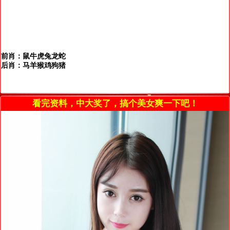
前肖：鼠牛虎兔龙蛇
后肖：马羊猴鸡狗猪
看完资料，中大奖了，搞个美女爽一下吧！