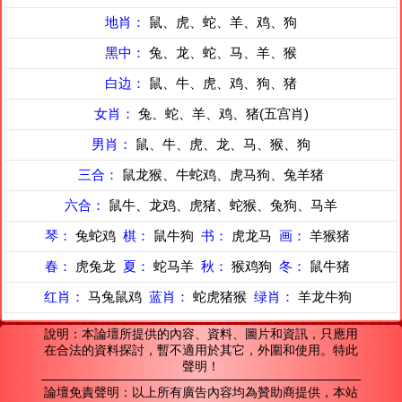
地肖：
鼠、虎、蛇、羊、鸡、狗
黑中：
兔、龙、蛇、马、羊、猴
白边：
鼠、牛、虎、鸡、狗、猪
女肖：
兔、蛇、羊、鸡、猪(五宫肖)
男肖：
鼠、牛、虎、龙、马、猴、狗
三合：
鼠龙猴、牛蛇鸡、虎马狗、兔羊猪
六合：
鼠牛、龙鸡、虎猪、蛇猴、兔狗、马羊
琴：
兔蛇鸡
棋：
鼠牛狗
书：
虎龙马
画：
羊猴猪
春：
虎兔龙
夏：
蛇马羊
秋：
猴鸡狗
冬：
鼠牛猪
红肖：
马兔鼠鸡
蓝肖：
蛇虎猪猴
绿肖：
羊龙牛狗
說明：本論壇所提供的內容、資料、圖片和資訊，只應用
在合法的資料探討，暫不適用於其它，外圍和使用。特此
聲明！
論壇免責聲明：以上所有廣告內容均為贊助商提供，本站