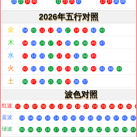
10
22
34
46
11
23
35
47
12
24
36
48
2026年五行对照
金
04
05
12
13
26
27
34
35
42
43
木
08
09
16
17
24
25
38
39
46
47
水
01
14
15
22
23
30
31
44
45
火
02
03
10
11
18
19
32
33
40
41
48
49
土
06
07
20
21
28
29
36
37
波色对照
红波
01
02
07
08
12
13
18
19
23
24
29
30
34
35
蓝波
03
04
09
10
14
15
20
25
26
31
36
37
41
42
绿波
05
06
11
16
17
21
22
27
28
32
33
38
39
43