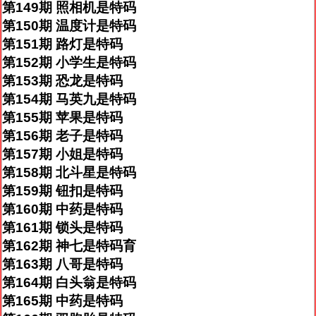
第149期 照相机是特码
第150期 温度计是特码
第151期 路灯是特码
第152期 小学生是特码
第153期 恐龙是特码
第154期 马英九是特码
第155期 苹果是特码
第156期 老子是特码
第157期 小姐是特码
第158期 北斗星是特码
第159期 钮扣是特码
第160期 中药是特码
第161期 锁头是特码
第162期 神七是特码育
第163期 八哥是特码
第164期 白头翁是特码
第165期 中药是特码