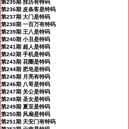
第235期 挂历有特码
第236期 皮条客是特码
第237期 大门是特码
第238期 一百万有特码
第239期 王八是特码
第240期 小丑是特码
第241期 超人是特码
第242期 手机是特码
第243期 花圈是特码
第244期 肥皂是特码
第245期 月亮有特码
第246期 八哥是特码
第247期 关公是特码
第248期 圣女是特码
第249期 夏至是特码
第250期 风扇是特码
第251期 天安门有特码