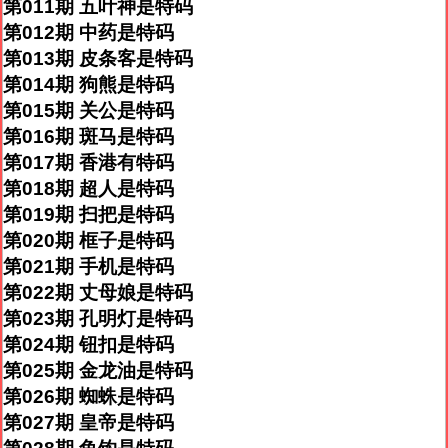
第011期 五叶神是特码
第012期 中药是特码
第013期 皮条客是特码
第014期 狗熊是特码
第015期 关公是特码
第016期 斑马是特码
第017期 香港有特码
第018期 超人是特码
第019期 扫把是特码
第020期 框子是特码
第021期 手机是特码
第022期 丈母娘是特码
第023期 孔明灯是特码
第024期 钮扣是特码
第025期 金龙油是特码
第026期 蜘蛛是特码
第027期 皇帝是特码