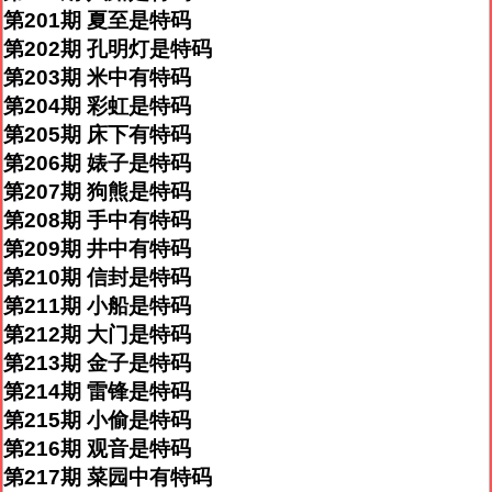
第201期 夏至是特码
第202期 孔明灯是特码
第203期 米中有特码
第204期 彩虹是特码
第205期 床下有特码
第206期 婊子是特码
第207期 狗熊是特码
第208期 手中有特码
第209期 井中有特码
第210期 信封是特码
第211期 小船是特码
第212期 大门是特码
第213期 金子是特码
第214期 雷锋是特码
第215期 小偷是特码
第216期 观音是特码
第217期 菜园中有特码