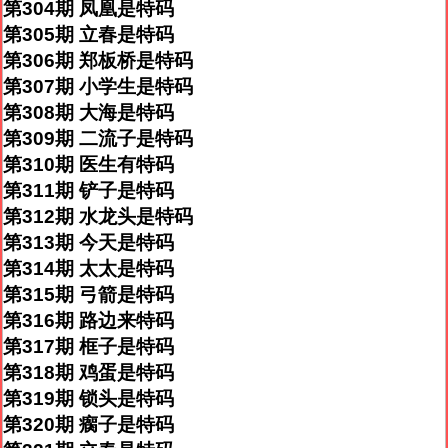
第304期 凤凰是特码
第305期 立春是特码
第306期 郑板桥是特码
第307期 小学生是特码
第308期 大海是特码
第309期 二流子是特码
第310期 医生有特码
第311期 铲子是特码
第312期 水龙头是特码
第313期 今天是特码
第314期 太太是特码
第315期 弓箭是特码
第316期 路边来特码
第317期 框子是特码
第318期 鸡蛋是特码
第319期 锁头是特码
第320期 瘸子是特码