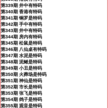
第339期 井中有特码
第340期 香港有特码
第341期 铜罗是特码
第342期 手中有特码
第343期 井中有特码
第344期 房内有特码
第345期 松鼠是特码
第346期 八仙桌有特码
第347期 水泥是特码
第348期 泥鳅是特码
第349期 小丑是特码
第350期 火葬场是特码
第351期 神仙是特码
第352期 市长是特码
第353期 张飞是特码
第354期 鸽子是特码
第355期 观音是特码