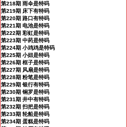
第218期 雨伞是特码
第219期 床下有特码
第220期 路口有特码
第221期 电池是特码
第222期 彩虹是特码
第223期 中药是特码
第224期 小鸡鸡是特码
第225期 小妞是特码
第226期 框子是特码
第227期 风扇是特码
第228期 粉笔是特码
第229期 银行有特码
第230期 铜罗是特码
第231期 井中有特码
第232期 扫把是特码
第233期 轮船是特码
第234期 蛋糕是特码