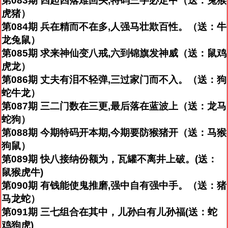
第083期 四起四落难回头,特码三字必定中（送：兔猴
虎猪）
第084期 兵在精而不在多,人强马壮欺百性。（送：牛
龙兔鼠）
第085期 求来神仙变八戒,六到锦旗发神威（送：鼠鸡
虎龙）
第086期 丈夫有泪不轻弹,三过家门而不入。（送：狗
蛇牛龙）
第087期 三二门数在三更,最后落在蓝波上（送：龙马
蛇狗）
第088期 今期特码开本期,今期要防猴猪开（送：马猴
狗鼠）
第089期 快八接纳份额为，瓦罐不离井上破。(送：
鼠猴虎牛)
第090期 有钱能使鬼推磨,强中自有强中手。（送：猪
马龙蛇）
第091期 三七组合在其中，儿孙白有儿孙福(送：蛇
鸡狗虎)