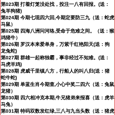
第023期 打着灯笼没处找，投注一八有回报。(送：
兔羊狗猪)
第024期 今期七现四六回,今期定要防三九（送：蛇虎
马鼠）
第025期 四海八洲问河络,受命于危难之间。（送：猴
鸡猪牛）
第026期 罗汉本来爱单身，万紫千红艳阳天(送：狗
龙兔蛇)
第027期 群雄一起称独霸，事非经过不知难。(送：
马虎羊鸡)
第028期 虎威千里镇八方，行船人的叫八归(送：猪
蛇牛蛇)
第029期 单蓝生肖今期查,小心中奖二四六（送：兔鼠
龙猪）
第030期 四六相冲克本期,牛兄猪弟来报喜（送：虎羊
马兔）
第031期 特码双数发红绿,三八与九当头数（送：猪虎