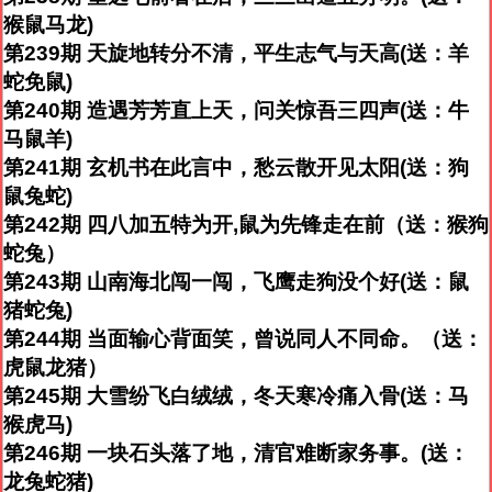
猴鼠马龙)
第239期 天旋地转分不清，平生志气与天高(送：羊
蛇免鼠)
第240期 造遇芳芳直上天，问关惊吾三四声(送：牛
马鼠羊)
第241期 玄机书在此言中，愁云散开见太阳(送：狗
鼠兔蛇)
第242期 四八加五特为开,鼠为先锋走在前（送：猴狗
蛇兔）
第243期 山南海北闯一闯，飞鹰走狗没个好(送：鼠
猪蛇兔)
第244期 当面输心背面笑，曾说同人不同命。（送：
虎鼠龙猪）
第245期 大雪纷飞白绒绒，冬天寒冷痛入骨(送：马
猴虎马)
第246期 一块石头落了地，清官难断家务事。(送：
龙兔蛇猪)