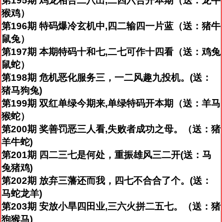
第195期 鸡龙相合二八出,二四六合开本期（送：龙牛
猴鸡）
第196期 特码爆冷玄机中,四二输四一片蓝（送：猪牛
鼠兔）
第197期 本期特码十和七,二七可作十四看（送：鸡兔
鼠蛇）
第198期 危机恶化服务三，一二风趣九投机。(送：
猪马狗兔)
第199期 双红单绿今期来,单绿特码开本期（送：羊马
猴蛇）
第200期 奖善罚恶三人看,失败者成功之母。（送：猪
羊牛蛇)
第201期 四二三七是何处，重振雄风三二开(送：马
兔猪鸡)
第202期 放弃三藩还而我，四七不合合了个。(送：
马蛇龙羊)
第203期 安放小旱四田业,三六火拼二五七。（送：猪
狗猴马)