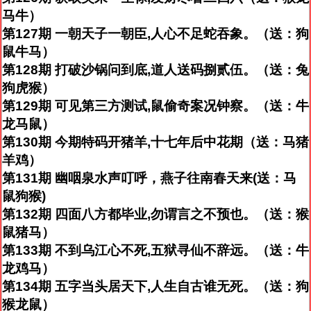
马牛）
第127期 一朝天子一朝臣,人心不足蛇吞象。（送：狗
鼠牛马）
第128期 打破沙锅问到底,道人送码捌贰伍。（送：兔
狗虎猴）
第129期 可见第三方测试,鼠偷奇案况钟察。（送：牛
龙马鼠）
第130期 今期特码开猪羊,十七年后中花期（送：马猪
羊鸡）
第131期 幽咽泉水声叮呼，燕子往南春天来(送：马
鼠狗猴)
第132期 四面八方都毕业,勿谓言之不预也。（送：猴
鼠猪马）
第133期 不到乌江心不死,五狱寻仙不辞远。（送：牛
龙鸡马）
第134期 五字当头居天下,人生自古谁无死。（送：狗
猴龙鼠）