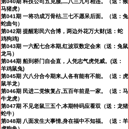
第040期 科技公司五克服,二八三九可相连。（送：猴
马猪虎）
第041期 一将功成万骨枯,三七不愿呆后面。（送：兔
蛇曲句）
第042期 提醒彩民六合博，两边外花万大财(送：蛇
鸡狗鸡)
第043期 一六配七合本期,红波双数定会来（送：兔鼠
龙马）
第044期 船到桥门自会直，人凭志气虎凭威。(送：
羊鸡鼠兔)
第045期 六八分合今期来,人各有能有不能。（送：虎
鼠羊龙）
第046期 民进二党恢复占,五百年前是一家。（送：马
牛龙虎）
第047期 不见老鼠三五个,本期特码应看双（送：龙猪
蛇牛）
第048期 八面发生大事情,身在福中不知福。（送：羊
虎狗兔）