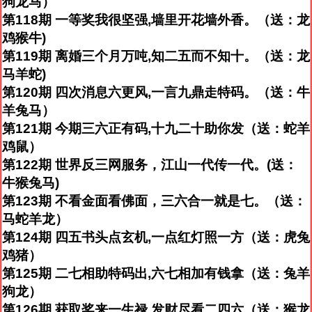
狗龙马）
第118期 一等奖我很坚强,墙里开花墙外香。（送：龙
鸡猴牛)
第119期 离婚三个月万吨,知二五而不知十。（送：龙
马羊蛇)
第120期 四次消息六更风,一言九鼎走特码。（送：牛
羊兔马）
第121期 今期三六正有码,十九二十助你发（送：蛇羊
鸡鼠）
第122期 世界反三网服务，江山一代传一代。(送：
牛猴兔马)
第123期 不看金面看佛面，三六合一就是七。（送：
马蛇羊龙）
第124期 四五书头点玄机,一点红灯照一方（送：虎兔
鸡猪）
第125期 二七相助特码出,六七相加有钱拿（送：兔羊
狗龙）
第126期 获取奖来一生禄,发财尽看二四六（送：猴龙