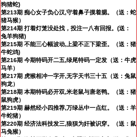
狗猪蛇)
第213期 痴心女子负心汉,守着鼻子摸着腮。（送：蛇
猪马猴）
第214期 打着灯笼没处找，投注一八有回报。(送：
兔羊狗猪)
第215期 不能三心幅波动,上梁不正下梁歪。（送：猪
牛蛇鸡)
第216期 今期特码开二五,绿尾特码一定发（送：牛虎
马羊）
第217期 虎猴相冲一字开,无字天书三十五（送：兔鼠
狗龙）
第218期 本期特码必开双,米老鼠与唐老鸭。（送：猪
鼠狗虎）
第219期 赫然经小四推荐,万绿丛中一点红。（送：羊
牛蛇猪）
第220期 经济法科技发三,狼狈为奸被识穿。（送：鼠
马兔猴）