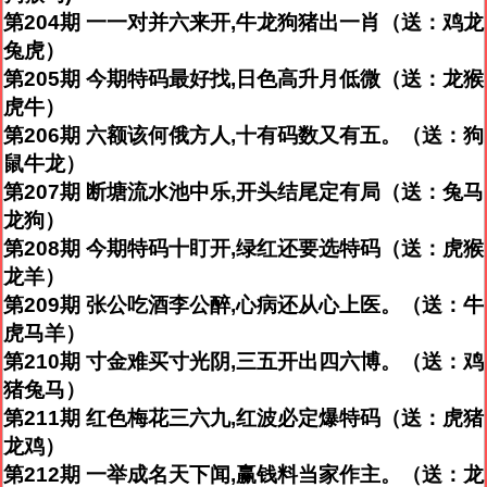
第204期 一一对并六来开,牛龙狗猪出一肖（送：鸡龙
兔虎）
第205期 今期特码最好找,日色高升月低微（送：龙猴
虎牛）
第206期 六额该何俄方人,十有码数又有五。（送：狗
鼠牛龙）
第207期 断塘流水池中乐,开头结尾定有局（送：兔马
龙狗）
第208期 今期特码十盯开,绿红还要选特码（送：虎猴
龙羊）
第209期 张公吃酒李公醉,心病还从心上医。（送：牛
虎马羊）
第210期 寸金难买寸光阴,三五开出四六博。（送：鸡
猪兔马）
第211期 红色梅花三六九,红波必定爆特码（送：虎猪
龙鸡）
第212期 一举成名天下闻,赢钱料当家作主。（送：龙