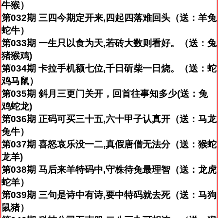
牛猴）
第032期 三四今期定开来,四起四落难回头（送：羊兔
蛇牛）
第033期 一生只以食为天,若砖大数则看好。（送：兔
猪猴鸡)
第034期 卡拉手机额七位,千日斫柴一日烧。（送：蛇
鸡马鼠）
第035期 斜月三更门关开，回首往事知多少(送：兔
鸡蛇龙)
第036期 正码可买三十五,六十甲子认真开（送：马龙
兔牛）
第037期 喜怒哀乐没一二,真假唐僧无法分（送：猴蛇
龙羊)
第038期 马后来羊特码中,守株待兔最理智（送：龙虎
蛇羊）
第039期 三句是诗中有诗,要中特码就去死（送：马狗
鼠猪）