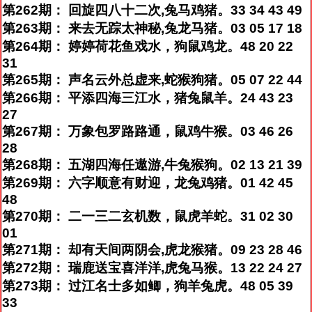
第262期： 回旋四八十二次,兔马鸡猪。33 34 43 49
第263期： 来去无踪太神秘,兔龙马猪。03 05 17 18
第264期： 婷婷荷花鱼戏水，狗鼠鸡龙。48 20 22
31
第265期： 声名云外总虚来,蛇猴狗猪。05 07 22 44
第266期： 平添四海三江水，猪兔鼠羊。24 43 23
27
第267期： 万象包罗路路通，鼠鸡牛猴。03 46 26
28
第268期： 五湖四海任遨游,牛兔猴狗。02 13 21 39
第269期： 六字顺意有财迎，龙兔鸡猪。01 42 45
48
第270期： 二一三二玄机数，鼠虎羊蛇。31 02 30
01
第271期： 却有天间两阴会,虎龙猴猪。09 23 28 46
第272期： 瑞鹿送宝喜洋洋,虎兔马猴。13 22 24 27
第273期： 过江名士多如鲫，狗羊兔虎。48 05 39
33