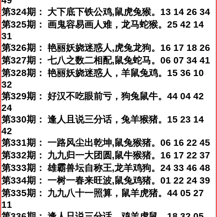
49
第324期： 大下底下铁公鸡,鼠虎兔猴。13 14 26 34
第325期： 画鬼容易画人难，龙马蛇猴。25 42 14
31
第326期： 艳丽妖娆迷惑人,虎兔龙狗。16 17 18 26
第327期： 七八之数二相配,鼠兔蛇马。06 07 34 41
第328期： 艳丽妖娆迷惑人，羊鼠兔鸡。15 36 10
32
第329期： 好汉不吃眼前亏，狗兔鼠牛。44 04 42
24
第330期： 逢人且说三分话，兔羊猴猪。15 23 14
42
第331期： 一路风尘出乾坤,鼠兔猴猪。06 16 22 45
第332期： 九九归一大团圆,鼠牛猴猪。16 17 22 37
第333期： 雄霸兽坛自称王,龙羊鸡狗。24 33 46 48
第334期： 一树一春来旺波,鼠兔鸡猪。01 22 24 39
第335期： 九九八十一照算，鼠羊虎猪。44 05 27
11
第336期： 逢人只说三分话，鸡羊虎鼠。18 32 05