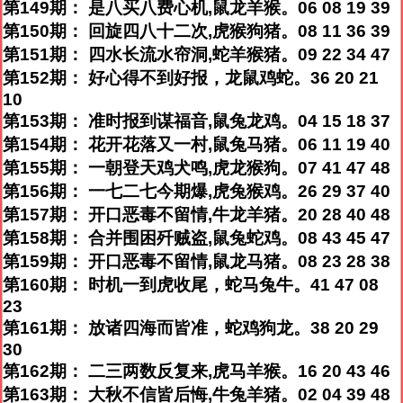
第149期： 是八买八费心机,鼠龙羊猴。06 08 19 39
第150期： 回旋四八十二次,虎猴狗猪。08 11 36 39
第151期： 四水长流水帘洞,蛇羊猴猪。09 22 34 47
第152期： 好心得不到好报，龙鼠鸡蛇。36 20 21
10
第153期： 准时报到谋福音,鼠兔龙鸡。04 15 18 37
第154期： 花开花落又一村,鼠兔马猪。06 11 19 40
第155期： 一朝登天鸡犬鸣,虎龙猴狗。07 41 47 48
第156期： 一七二七今期爆,虎兔猴鸡。26 29 37 40
第157期： 开口恶毒不留情,牛龙羊猪。20 28 40 48
第158期： 合并围困歼贼盗,鼠兔蛇鸡。08 43 45 47
第159期： 开口恶毒不留情,鼠龙马猪。08 23 28 38
第160期： 时机一到虎收尾，蛇马兔牛。41 47 08
23
第161期： 放诸四海而皆准，蛇鸡狗龙。38 20 29
30
第162期： 二三两数反复来,虎马羊猴。16 20 43 46
第163期： 大秋不信皆后悔,牛兔羊猪。02 04 39 48