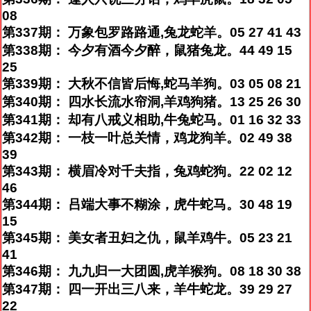
08
第337期： 万象包罗路路通,兔龙蛇羊。05 27 41 43
第338期： 今夕有酒今夕醉，鼠猪兔龙。44 49 15
25
第339期： 大秋不信皆后悔,蛇马羊狗。03 05 08 21
第340期： 四水长流水帘洞,羊鸡狗猪。13 25 26 30
第341期： 却有八戒义相助,牛兔蛇马。01 16 32 33
第342期： 一枝一叶总关情，鸡龙狗羊。02 49 38
39
第343期： 横眉冷对千夫指，兔鸡蛇狗。22 02 12
46
第344期： 吕端大事不糊涂，虎牛蛇马。30 48 19
15
第345期： 美女者丑妇之仇，鼠羊鸡牛。05 23 21
41
第346期： 九九归一大团圆,虎羊猴狗。08 18 30 38
第347期： 四一开出三八来，羊牛蛇龙。39 29 27
22