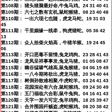
第108期： 猪头猪脑最好命,牛兔马鸡。24 31 40 41
第109期： 六七之数有玄机,鼠蛇猴猪。08 23 40 48
第110期： 一出六现七也随，虎龙马蛇。19 31 03
45
第111期： 千里姻缘一线牵，狗虎猪蛇。05 36 42
13
第112期： 众人拾柴火焰高，牛猪羊猴。19 24 45
06
第113期： 开口恶毒不留情,兔龙鸡狗。23 28 41 43
第114期： 龙凤呈祥事事发,兔龙马猪。01 05 08 47
第115期： 幽谷猛啸气雄高,鼠兔猴猪。04 06 19 49
第116期： 一八今期将欲出,虎龙马猪。20 34 40 44
第117期： 树倒孙散难相聚,牛虎蛇羊。03 24 41 43
第118期： 花园深处有六合,鼠蛇猴鸡。09 24 30 49
第119期： 五门福临六合彩,鼠牛兔狗。04 16 41 43
第120期： 天字一发六可定,兔羊鸡狗。18 25 39 47
第121期： 合并围困歼贼盗,虎蛇猴鸡。08 20 38 42