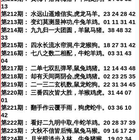
13
第212期： 水远山遥难信实,虎龙马羊。23 24 28 42
第213期： 变幻莫测显神功,牛兔羊鸡。01 11 31 41
第214期： 九九归一大团圆，羊鼠马猪。38 48 32
33
第215期： 四水长流水帘洞,牛龙猴狗。18 27 31 42
第216期： 七八之数二相配，牛蛇羊鸡。03 31 43
04
第217期： 二单七双乱弹琴,鼠兔鸡猪。12 14 43 48
第218期： 却有天间两阴会,虎兔鸡猪。02 23 25 35
第219期： 二一三二玄机数,鼠龙蛇狗。22 31 34 45
第220期： 三番四次皆大胜，羊猴鸡虎。31 44 07
01
第221期： 翻手作云覆手雨，狗虎蛇牛。03 36 10
42
第222期： 看好二九明中取,牛蛇羊鸡。20 28 37 39
第223期： 大秋不信皆后悔,鼠兔马猴。09 16 17 29
第224期： 月光暗淡步入林，牛兔猪猴。19 02 34