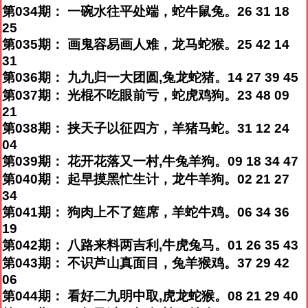
第034期： 一碗水往平处端，蛇牛鼠兔。26 31 18
25
第035期： 画鬼容易画人难，龙马蛇猴。25 42 14
31
第036期： 九九归一大团圆,兔龙蛇猪。14 27 39 45
第037期： 光棍不吃眼前亏，蛇虎鸡狗。23 48 09
21
第038期： 挟天子以征四方，羊猪马蛇。31 12 24
04
第039期： 花开花落又一村,牛兔羊狗。09 18 34 47
第040期： 起早摸黑忙生计，龙牛羊狗。02 21 27
34
第041期： 狗肉上不了筵席，羊蛇牛鸡。06 34 36
19
第042期： 八路来料两吉利,牛虎兔马。01 26 35 43
第043期： 不识芦山真面目，兔羊猴鸡。37 29 42
06
第044期： 看好二九明中取,虎龙蛇猴。08 21 29 40