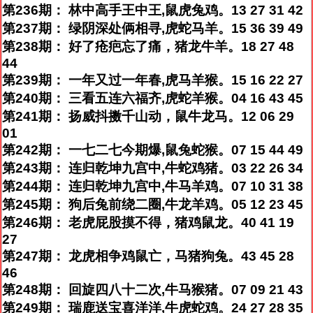
第236期： 林中高手王中王,鼠虎兔鸡。13 27 31 42
第237期： 绿阴深处俩相寻,虎蛇马羊。15 36 39 49
第238期： 好了疮疤忘了痛，猪龙牛羊。18 27 48
44
第239期： 一年又过一年春,虎马羊猴。15 16 22 27
第240期： 三看五连六福齐,虎蛇羊猴。04 16 43 45
第241期： 扬威抖擞千山动，鼠牛龙马。12 06 29
01
第242期： 一七二七今期爆,鼠兔蛇猴。07 15 44 49
第243期： 连归乾坤九宫中,牛蛇鸡猪。03 22 26 34
第244期： 连归乾坤九宫中,牛马羊鸡。07 10 31 38
第245期： 狗后兔前绕二圈,牛龙羊鸡。05 12 23 45
第246期： 老虎屁股摸不得，猪鸡鼠龙。40 41 19
27
第247期： 龙虎相争鸡鼠亡，马猪狗兔。43 45 28
46
第248期： 回旋四八十二次,牛马猴猪。07 09 21 43
第249期： 瑞鹿送宝喜洋洋,牛虎蛇鸡。24 27 28 35