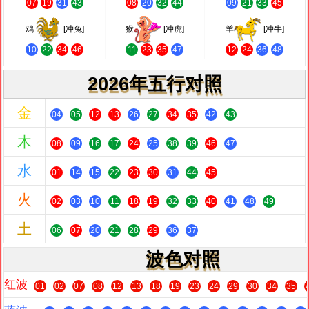
07
19
31
43
08
20
32
44
09
21
33
45
鸡
[冲兔]
猴
[冲虎]
羊
[冲牛]
10
22
34
46
11
23
35
47
12
24
36
48
2026年五行对照
金
04
05
12
13
26
27
34
35
42
43
木
08
09
16
17
24
25
38
39
46
47
水
01
14
15
22
23
30
31
44
45
火
02
03
10
11
18
19
32
33
40
41
48
49
土
06
07
20
21
28
29
36
37
波色对照
红波
01
02
07
08
12
13
18
19
23
24
29
30
34
35