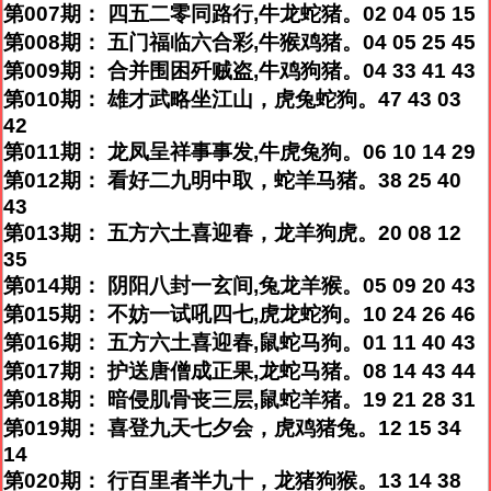
第007期： 四五二零同路行,牛龙蛇猪。02 04 05 15
第008期： 五门福临六合彩,牛猴鸡猪。04 05 25 45
第009期： 合并围困歼贼盗,牛鸡狗猪。04 33 41 43
第010期： 雄才武略坐江山，虎兔蛇狗。47 43 03
42
第011期： 龙凤呈祥事事发,牛虎兔狗。06 10 14 29
第012期： 看好二九明中取，蛇羊马猪。38 25 40
43
第013期： 五方六土喜迎春，龙羊狗虎。20 08 12
35
第014期： 阴阳八封一玄间,兔龙羊猴。05 09 20 43
第015期： 不妨一试吼四七,虎龙蛇狗。10 24 26 46
第016期： 五方六土喜迎春,鼠蛇马狗。01 11 40 43
第017期： 护送唐僧成正果,龙蛇马猪。08 14 43 44
第018期： 暗侵肌骨丧三层,鼠蛇羊猪。19 21 28 31
第019期： 喜登九天七夕会，虎鸡猪兔。12 15 34
14
第020期： 行百里者半九十，龙猪狗猴。13 14 38