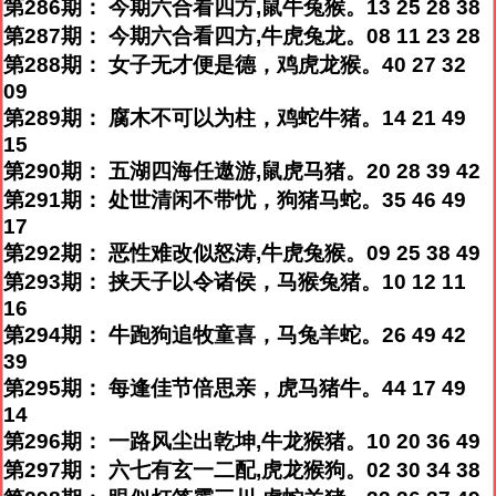
第286期： 今期六合看四方,鼠牛兔猴。13 25 28 38
第287期： 今期六合看四方,牛虎兔龙。08 11 23 28
第288期： 女子无才便是德，鸡虎龙猴。40 27 32
09
第289期： 腐木不可以为柱，鸡蛇牛猪。14 21 49
15
第290期： 五湖四海任遨游,鼠虎马猪。20 28 39 42
第291期： 处世清闲不带忧，狗猪马蛇。35 46 49
17
第292期： 恶性难改似怒涛,牛虎兔猴。09 25 38 49
第293期： 挟天子以令诸侯，马猴兔猪。10 12 11
16
第294期： 牛跑狗追牧童喜，马兔羊蛇。26 49 42
39
第295期： 每逢佳节倍思亲，虎马猪牛。44 17 49
14
第296期： 一路风尘出乾坤,牛龙猴猪。10 20 36 49
第297期： 六七有玄一二配,虎龙猴狗。02 30 34 38