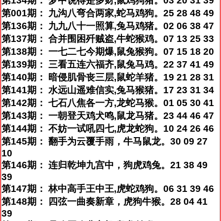
第134期： 梦中说得是多财,鼠鸡狗猪。03 20 31 39
第001期： 九沟八弯合两家,蛇马鸡狗。25 28 48 49
第136期： 九九八十一照算,兔马鸡猪。02 06 38 47
第137期： 合并围困歼贼盗,牛蛇猴鸡。07 13 25 33
第138期： 一七二七今期爆,鼠兔猴狗。07 15 18 20
第139期： 三看五连六福齐,鼠兔马鸡。22 37 41 49
第140期： 暗侵肌骨丧三层,鼠蛇羊猪。19 21 28 31
第141期： 水远山遥难信实,兔马猴猪。17 23 31 34
第142期： 七石八焦各一方,龙蛇马猴。01 05 30 41
第143期： 一朝登天鸡犬鸣,鼠龙马猪。23 44 46 47
第144期： 不妨一试吼四七,虎龙蛇狗。10 24 26 46
第145期： 翻手为云覆手雨，牛马鼠龙。30 09 27
10
第146期： 连归乾坤九宫中，狗虎鸡兔。21 38 49
39
第147期： 林中高手王中王,虎蛇鸡狗。06 31 39 46
第148期： 四弦一曲奏新章，虎狗牛猴。28 04 41
39