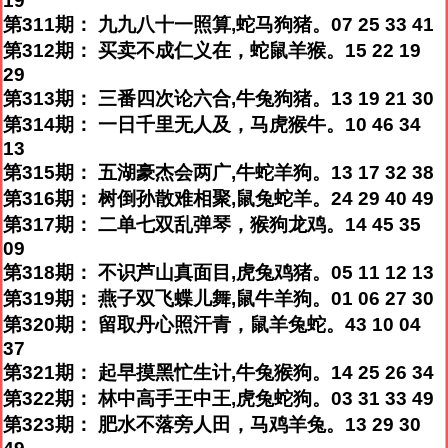
19
第311期： 九九八十一照算,蛇马狗猪。07 25 33 41
第312期： 买卖不成仁义在，蛇鼠羊猴。15 22 19
29
第313期： 三番四次论六合,牛兔狗猪。13 19 21 30
第314期： 一日千里无人及，马虎猴牛。10 46 34
13
第315期： 五湖豪杰会两广,牛蛇羊狗。13 17 32 38
第316期： 树倒孙散难相聚,鼠兔蛇羊。24 29 40 49
第317期： 二单七双乱弹琴，猴狗龙鸡。14 45 35
09
第318期： 不识芦山真面目,虎兔鸡猪。05 11 12 13
第319期： 燕子双飞蝶儿舞,鼠牛羊狗。01 06 27 30
第320期： 留取丹心照汗青，鼠羊兔蛇。43 10 04
37
第321期： 起早摸黑忙生计,牛兔猴狗。14 25 26 34
第322期： 林中高手王中王,虎兔蛇狗。03 31 33 49
第323期： 肥水不落旁人田，马鸡羊兔。13 29 30