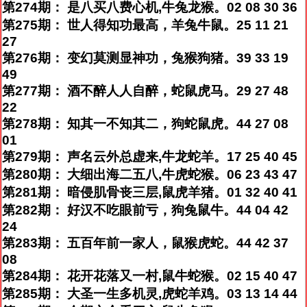
第274期： 是八买八费心机,牛兔龙猴。02 08 30 36
第275期： 世人得知功最高，羊兔牛鼠。25 11 21
27
第276期： 变幻莫测显神功，兔猴狗猪。39 33 19
49
第277期： 酒不醉人人自醉，蛇鼠虎马。29 27 48
22
第278期： 知其一不知其二，狗蛇鼠虎。44 27 08
01
第279期： 声名云外总虚来,牛龙蛇羊。17 25 40 45
第280期： 大细出海二五八,牛虎蛇猴。06 23 43 47
第281期： 暗侵肌骨丧三层,鼠虎羊猪。01 32 40 41
第282期： 好汉不吃眼前亏，狗兔鼠牛。44 04 42
24
第283期： 五百年前一家人，鼠猴虎蛇。44 42 37
08
第284期： 花开花落又一村,鼠牛蛇猴。02 15 40 47
第285期： 大圣一生多机灵,虎蛇羊鸡。03 13 14 44