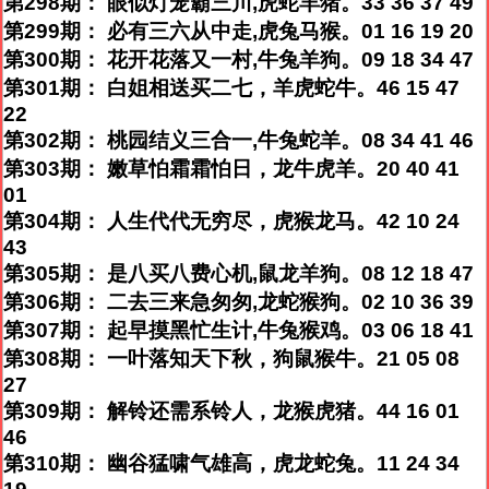
第298期： 眼似灯笼霸三川,虎蛇羊猪。33 36 37 49
第299期： 必有三六从中走,虎兔马猴。01 16 19 20
第300期： 花开花落又一村,牛兔羊狗。09 18 34 47
第301期： 白姐相送买二七，羊虎蛇牛。46 15 47
22
第302期： 桃园结义三合一,牛兔蛇羊。08 34 41 46
第303期： 嫩草怕霜霜怕日，龙牛虎羊。20 40 41
01
第304期： 人生代代无穷尽，虎猴龙马。42 10 24
43
第305期： 是八买八费心机,鼠龙羊狗。08 12 18 47
第306期： 二去三来急匆匆,龙蛇猴狗。02 10 36 39
第307期： 起早摸黑忙生计,牛兔猴鸡。03 06 18 41
第308期： 一叶落知天下秋，狗鼠猴牛。21 05 08
27
第309期： 解铃还需系铃人，龙猴虎猪。44 16 01
46
第310期： 幽谷猛啸气雄高，虎龙蛇兔。11 24 34