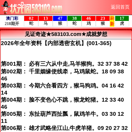
返回首页
见证奇迹★583103.com★成就梦想
2026年全年资料【内部透密玄机】(001-365)
第001期： 必有三六从中走,马羊猴狗。32 37 38 42
第002期： 千里姻缘使线牵，马鸡鼠蛇。18 09 38
46
第003期： 今期六合看四方，猴马狗鸡。04 16 42
14
第004期： 脸不变色心不跳，猴龙蛇猪。12 33 40
46
第005期： 东扯葫芦西扯瓢，鼠鸡羊牛。03 30 12
11
第006期： 雄才武略坐江山,牛虎羊猪。09 20 27 32