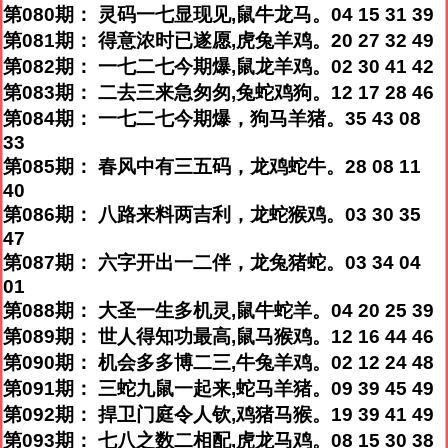
第080期： 灵码一七显现见,鼠牛龙马。04 15 31 39
第081期： 得意浓时已遂愿,虎兔羊鸡。20 27 32 49
第082期： 一七二七今期爆,鼠龙羊鸡。02 30 41 42
第083期： 二去三来急匆匆,兔蛇鸡狗。12 17 28 46
第084期： 一七二七今期爆，狗马羊猪。35 43 08
33
第085期： 春风中有三五码，龙鸡蛇牛。28 08 11
40
第086期： 八路来料两吉利，龙蛇猴鸡。03 30 35
47
第087期： 六字开出一二伴，龙兔猪蛇。03 34 04
01
第088期： 大圣一生多机灵,鼠牛蛇羊。04 20 25 39
第089期： 世人得知功最高,鼠马猴鸡。12 16 44 46
第090期： 机会多多博二三,牛兔羊鸡。02 12 24 48
第091期： 三蛇九鼠一起来,蛇马羊猪。09 39 45 49
第092期： 捍卫门庭令人钦,鸡猪马猴。19 39 41 49
第093期： 七八之数二相配,虎龙马鸡。08 15 30 38