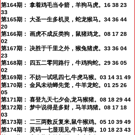
第164期： 拿着鸡毛当令箭，羊狗马虎。16 38 23
33
第165期： 大圣一生多机灵，蛇龙猴马。34 36 44
20
第166期： 画虎不成反类狗，鼠猪鸡龙。08 17 28
02
第167期： 决胜于千里之外，猴兔猪虎。33 36 04
23
第168期： 四五二零同路行，牛鸡狗蛇。29 36 05
02
第169期： 不妨一试吼四七,牛虎马猴。03 14 31 49
第170期： 金风未动蝉先觉，牛羊龙蛇。01 25 26
05
第171期： 喜登九天七夕会,龙马猴猪。08 18 29 44
第172期： 梦中说得是多财，马羊鸡猪。08 17 18
03
第173期： 二三两数反复来,鼠牛猴鸡。05 10 39 49
第174期： 灵码一七显现见,牛马羊猴。10 18 23 43