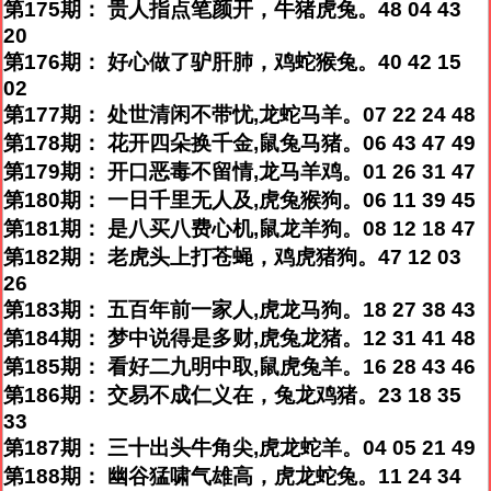
第175期： 贵人指点笔颜开，牛猪虎兔。48 04 43
20
第176期： 好心做了驴肝肺，鸡蛇猴兔。40 42 15
02
第177期： 处世清闲不带忧,龙蛇马羊。07 22 24 48
第178期： 花开四朵换千金,鼠兔马猪。06 43 47 49
第179期： 开口恶毒不留情,龙马羊鸡。01 26 31 47
第180期： 一日千里无人及,虎兔猴狗。06 11 39 45
第181期： 是八买八费心机,鼠龙羊狗。08 12 18 47
第182期： 老虎头上打苍蝇，鸡虎猪狗。47 12 03
26
第183期： 五百年前一家人,虎龙马狗。18 27 38 43
第184期： 梦中说得是多财,虎兔龙猪。12 31 41 48
第185期： 看好二九明中取,鼠虎兔羊。16 28 43 46
第186期： 交易不成仁义在，兔龙鸡猪。23 18 35
33
第187期： 三十出头牛角尖,虎龙蛇羊。04 05 21 49
第188期： 幽谷猛啸气雄高，虎龙蛇兔。11 24 34