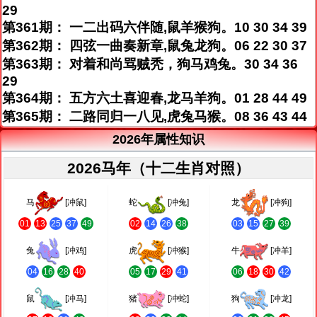
29
第361期： 一二出码六伴随,鼠羊猴狗。10 30 34 39
第362期： 四弦一曲奏新章,鼠兔龙狗。06 22 30 37
第363期： 对着和尚骂贼秃，狗马鸡兔。30 34 36
29
第364期： 五方六土喜迎春,龙马羊狗。01 28 44 49
第365期： 二路同归一八见,虎兔马猴。08 36 43 44
2026年属性知识
2026马年（十二生肖对照）
马
[冲鼠]
蛇
[冲兔]
龙
[冲狗]
01
13
25
37
49
02
14
26
38
03
15
27
39
兔
[冲鸡]
虎
[冲猴]
牛
[冲羊]
04
16
28
40
05
17
29
41
06
18
30
42
鼠
[冲马]
猪
[冲蛇]
狗
[冲龙]