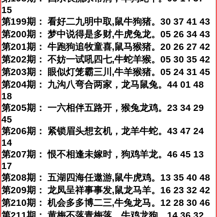
15
第199期： 看好二九明中取,鼠牛狗猪。30 37 41 43
第200期： 梦中说得是多财,牛虎兔龙。05 26 34 43
第201期： 牛跑狗追牧童喜,鼠马猴猪。20 26 27 42
第202期： 不妨一试吼四七,牛蛇羊猴。05 30 35 42
第203期： 眼似灯笼霸三川,牛羊猴猪。05 24 31 45
第204期： 九沟八弯合两家，龙马鼠兔。44 01 48
18
第205期： 一六相伴五路开，猴兔龙鸡。23 34 29
45
第206期： 紧锁眉头想玄机，龙羊牛蛇。43 47 24
14
第207期： 恨不相逢未嫁时，狗鸡羊龙。46 45 13
17
第208期： 五湖四海任遨游,鼠牛虎鸡。13 35 40 48
第209期： 龙凤呈祥事事发,鼠龙马羊。16 23 32 42
第210期： 机会多多博二三,牛兔龙马。12 28 30 46
第211期： 黄梅不落青梅落，牛鸡龙狗。14 36 32