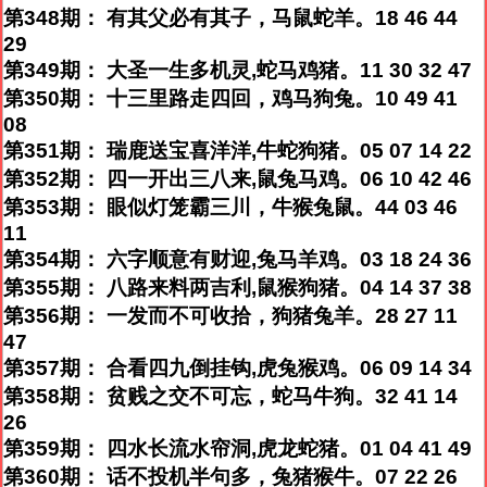
第348期： 有其父必有其子，马鼠蛇羊。18 46 44
29
第349期： 大圣一生多机灵,蛇马鸡猪。11 30 32 47
第350期： 十三里路走四回，鸡马狗兔。10 49 41
08
第351期： 瑞鹿送宝喜洋洋,牛蛇狗猪。05 07 14 22
第352期： 四一开出三八来,鼠兔马鸡。06 10 42 46
第353期： 眼似灯笼霸三川，牛猴兔鼠。44 03 46
11
第354期： 六字顺意有财迎,兔马羊鸡。03 18 24 36
第355期： 八路来料两吉利,鼠猴狗猪。04 14 37 38
第356期： 一发而不可收拾，狗猪兔羊。28 27 11
47
第357期： 合看四九倒挂钩,虎兔猴鸡。06 09 14 34
第358期： 贫贱之交不可忘，蛇马牛狗。32 41 14
26
第359期： 四水长流水帘洞,虎龙蛇猪。01 04 41 49
第360期： 话不投机半句多，兔猪猴牛。07 22 26