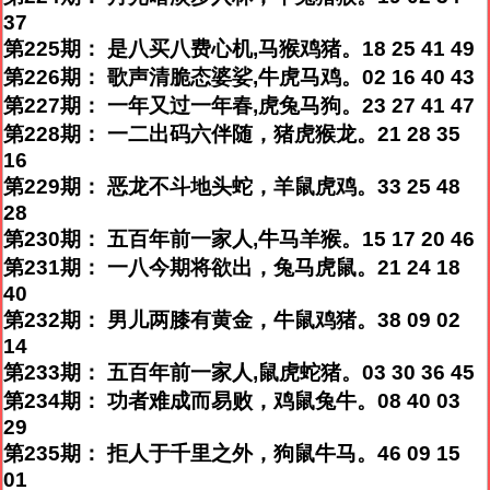
37
第225期： 是八买八费心机,马猴鸡猪。18 25 41 49
第226期： 歌声清脆态婆娑,牛虎马鸡。02 16 40 43
第227期： 一年又过一年春,虎兔马狗。23 27 41 47
第228期： 一二出码六伴随，猪虎猴龙。21 28 35
16
第229期： 恶龙不斗地头蛇，羊鼠虎鸡。33 25 48
28
第230期： 五百年前一家人,牛马羊猴。15 17 20 46
第231期： 一八今期将欲出，兔马虎鼠。21 24 18
40
第232期： 男儿两膝有黄金，牛鼠鸡猪。38 09 02
14
第233期： 五百年前一家人,鼠虎蛇猪。03 30 36 45
第234期： 功者难成而易败，鸡鼠兔牛。08 40 03
29
第235期： 拒人于千里之外，狗鼠牛马。46 09 15
01