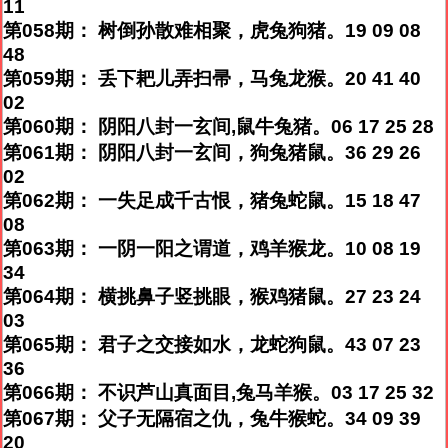
11
第058期： 树倒孙散难相聚，虎兔狗猪。19 09 08
48
第059期： 丢下耙儿弄扫帚，马兔龙猴。20 41 40
02
第060期： 阴阳八封一玄间,鼠牛兔猪。06 17 25 28
第061期： 阴阳八封一玄间，狗兔猪鼠。36 29 26
02
第062期： 一失足成千古恨，猪兔蛇鼠。15 18 47
08
第063期： 一阴一阳之谓道，鸡羊猴龙。10 08 19
34
第064期： 横挑鼻子竖挑眼，猴鸡猪鼠。27 23 24
03
第065期： 君子之交接如水，龙蛇狗鼠。43 07 23
36
第066期： 不识芦山真面目,兔马羊猴。03 17 25 32
第067期： 父子无隔宿之仇，兔牛猴蛇。34 09 39
20