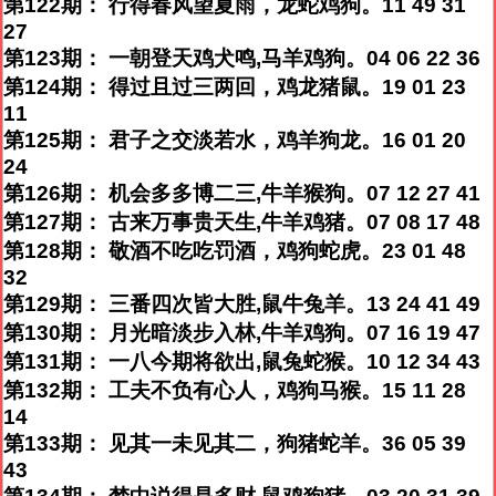
第122期： 行得春风望夏雨，龙蛇鸡狗。11 49 31
27
第123期： 一朝登天鸡犬鸣,马羊鸡狗。04 06 22 36
第124期： 得过且过三两回，鸡龙猪鼠。19 01 23
11
第125期： 君子之交淡若水，鸡羊狗龙。16 01 20
24
第126期： 机会多多博二三,牛羊猴狗。07 12 27 41
第127期： 古来万事贵天生,牛羊鸡猪。07 08 17 48
第128期： 敬酒不吃吃罚酒，鸡狗蛇虎。23 01 48
32
第129期： 三番四次皆大胜,鼠牛兔羊。13 24 41 49
第130期： 月光暗淡步入林,牛羊鸡狗。07 16 19 47
第131期： 一八今期将欲出,鼠兔蛇猴。10 12 34 43
第132期： 工夫不负有心人，鸡狗马猴。15 11 28
14
第133期： 见其一未见其二，狗猪蛇羊。36 05 39
43