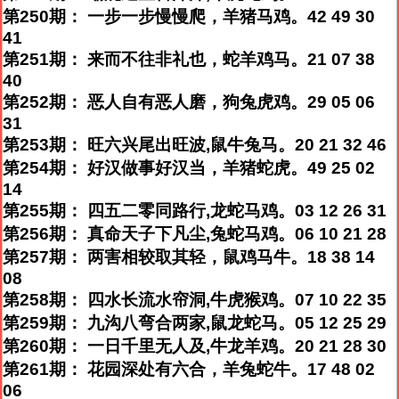
第250期： 一步一步慢慢爬，羊猪马鸡。42 49 30
41
第251期： 来而不往非礼也，蛇羊鸡马。21 07 38
40
第252期： 恶人自有恶人磨，狗兔虎鸡。29 05 06
31
第253期： 旺六兴尾出旺波,鼠牛兔马。20 21 32 46
第254期： 好汉做事好汉当，羊猪蛇虎。49 25 02
14
第255期： 四五二零同路行,龙蛇马鸡。03 12 26 31
第256期： 真命天子下凡尘,兔蛇马鸡。06 10 21 28
第257期： 两害相较取其轻，鼠鸡马牛。18 38 14
08
第258期： 四水长流水帘洞,牛虎猴鸡。07 10 22 35
第259期： 九沟八弯合两家,鼠龙蛇马。05 12 25 29
第260期： 一日千里无人及,牛龙羊鸡。20 21 28 30
第261期： 花园深处有六合，羊兔蛇牛。17 48 02
06