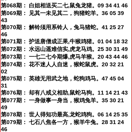
第068期： 白姐相送买二七,鼠兔龙猪。09 34 41 46
第069期： 见其一未见其二，狗猪蛇羊。36 05 39
43
第070期： 解铃须用系铃人，兔马猪蛇。41 25 27
46
第071期： 护送唐僧成正果,牛猴鸡猪。01 04 18 32
第072期： 水远山遥难信实,虎龙马鸡。25 30 31 49
第073期： 一七二七今期爆,虎马羊猴。20 43 44 46
第074期： 花不迷人人自迷，猴蛇鼠虎。20 32 21
02
第075期： 英雄无用武之地，蛇狗鸡马。47 45 04
31
第076期： 却有八戒义相助,鼠蛇马狗。11 14 21 43
第077期： 一身做事一身当，猴鸡兔羊。35 30 21
49
第078期： 世人得知功最高,龙蛇鸡狗。06 14 25 35
第079期： 七石八焦各一方，猴羊牛兔。28 31 24
46